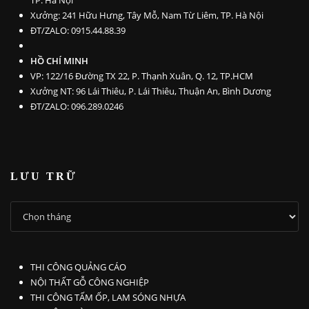
TP. Hà Nội
Xưởng: 241 Hữu Hưng, Tây Mỗ, Nam Từ Liêm, TP. Hà Nội
ĐT/ZALO: 0915.44.88.39
HỒ CHÍ MINH
VP: 122/16 Đường TX 22, P. Thạnh Xuân, Q. 12, TP.HCM
Xưởng NT: 96 Lái Thiêu, P. Lái Thiêu, Thuận An, Bình Dương
ĐT/ZALO: 096.289.0246
LƯU TRỮ
LƯU
TRỮ
THI CÔNG QUẢNG CÁO
NỘI THẤT GỖ CÔNG NGHIỆP
THI CÔNG TẤM ỐP, LAM SÓNG NHỰA