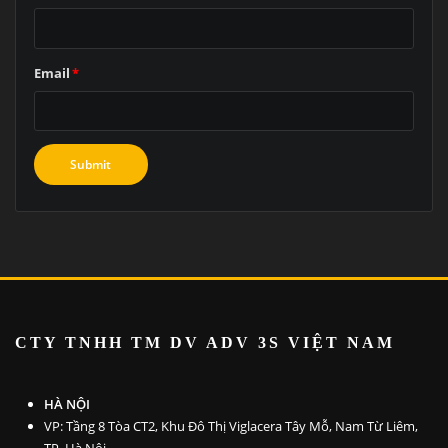
Email
*
CTY TNHH TM DV ADV 3S VI
ỆT NAM
HÀ NỘI
VP: Tầng 8 Tòa CT2, Khu Đô Thị Viglacera Tây Mỗ, Nam Từ Liêm,