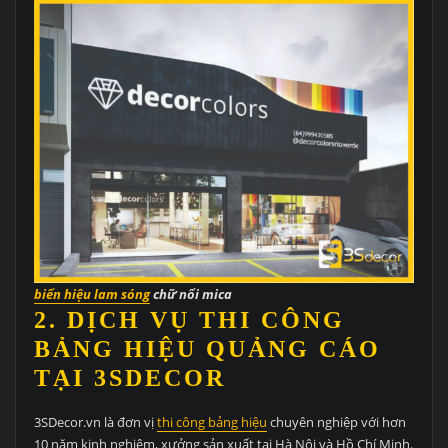
biển hiệu lam sóng
chữ nổi mica
2. DỊCH VỤ THI CÔNG
BẢNG HIỆU QUẢNG CÁO
TẠI 3SDECOR
3SDecor.vn là đơn vị
thi công bảng hiệu
chuyên nghiệp với hơn
10 năm kinh nghiệm, xưởng sản xuất tại Hà Nội và Hồ Chí Minh.