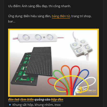
Ưu điểm: Ánh sáng đều đẹp, thi công nhanh.
Ứng dụng: Biển hiệu sáng đèn,
bảng điện tử
, trang trí shop,
bar…
đèn-led
–
làm-biển
-quảng-cáo-
hộp-đèn
Khung sắt hộp, khung nhôm, inox