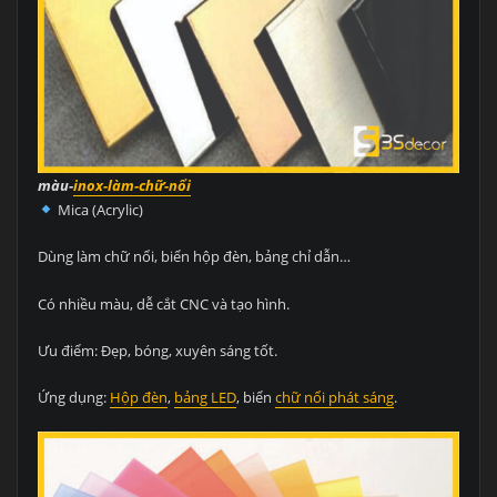
màu-
inox-làm-chữ-nổi
Mica (Acrylic)
Dùng làm chữ nổi, biển hộp đèn, bảng chỉ dẫn…
Có nhiều màu, dễ cắt CNC và tạo hình.
Ưu điểm: Đẹp, bóng, xuyên sáng tốt.
Ứng dụng:
Hộp đèn
,
bảng LED
, biển
chữ nổi phát sáng
.