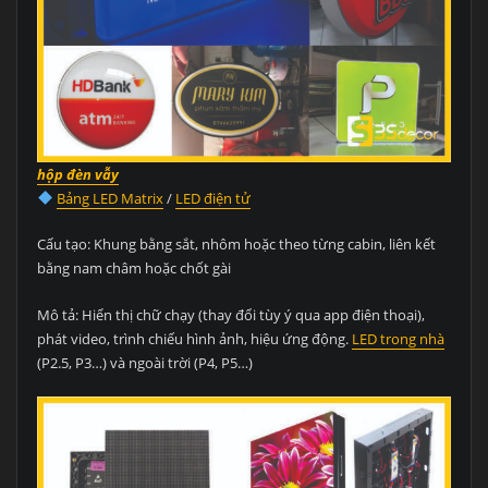
hộp đèn vẫy
Bảng LED Matrix
/
LED điện tử
Cấu tạo: Khung bằng sắt, nhôm hoặc theo từng cabin, liên kết
bằng nam châm hoặc chốt gài
Mô tả: Hiển thị chữ chạy (thay đổi tùy ý qua app điện thoại),
phát video, trình chiếu hình ảnh, hiệu ứng động.
LED trong nhà
(P2.5, P3…) và ngoài trời (P4, P5…)