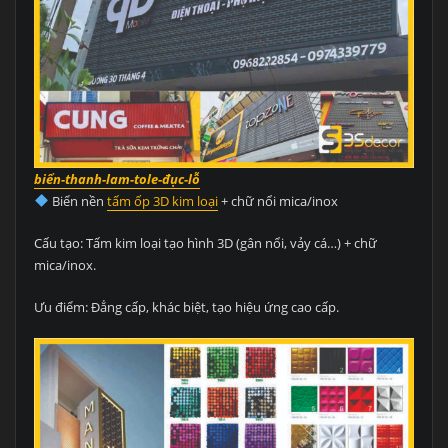
biển-thanh-lam-tole-đục-lỗ
Biển nền
tấm ốp 3D kim loại
+ chữ nổi mica/inox
Cấu tạo: Tấm kim loại tạo hình 3D (gân nổi, vảy cá…) + chữ
mica/inox.
Ưu điểm: Đẳng cấp, khác biệt, tạo hiệu ứng cao cấp.