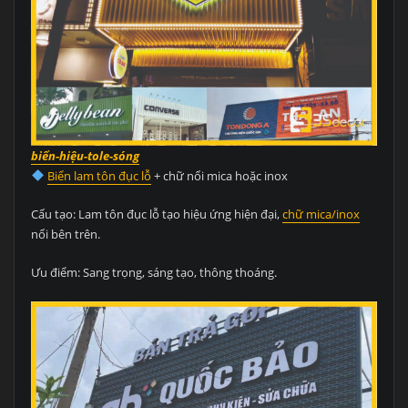
biển-hiệu-tole-sóng
Biển lam tôn đục lỗ
+ chữ nổi mica hoặc inox
Cấu tạo: Lam tôn đục lỗ tạo hiệu ứng hiện đại,
chữ mica/inox
nổi bên trên.
Ưu điểm: Sang trọng, sáng tạo, thông thoáng.