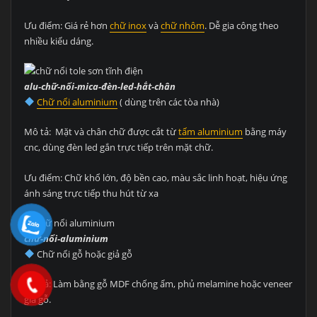
Ưu điểm: Giá rẻ hơn
chữ inox
và
chữ nhôm
. Dễ gia công theo
nhiều kiểu dáng.
alu-chữ-nổi-mica-đèn-led-hắt-chân
Chữ nổi aluminium
( dùng trên các tòa nhà)
Mô tả: Mặt và chân chữ được cắt từ
tấm aluminium
bằng máy
cnc, dùng đèn led gắn trực tiếp trên mặt chữ.
Ưu điểm: Chữ khổ lớn, độ bền cao, màu sắc linh hoạt, hiệu ứng
ánh sáng trực tiếp thu hút từ xa
chữ-nổi-aluminium
Chữ nổi gỗ hoặc giả gỗ
Mô tả: Làm bằng gỗ MDF chống ẩm, phủ melamine hoặc veneer
giả gỗ.