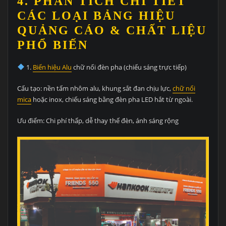
4. PHÂN TÍCH CHI TIẾT
CÁC LOẠI BẢNG HIỆU
QUẢNG CÁO & CHẤT LIỆU
PHỔ BIẾN
1.
Biển hiệu Alu
chữ nổi đèn pha (chiếu sáng trực tiếp)
Cấu tạo: nền tấm nhôm alu, khung sắt đan chịu lực,
chữ nổi
mica
hoặc inox, chiếu sáng bằng đèn pha LED hắt từ ngoài.
Ưu điểm: Chi phí thấp, dễ thay thế đèn, ánh sáng rộng