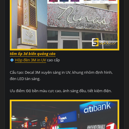
tấm ốp 3d biển quảng cáo
Hộp đèn 3M in UV
cao cấp
Cấu tạo: Decal 3M xuyên sáng in UV, khung nhôm định hình,
đèn LED tán sáng.
Ưu điểm: Độ bền màu cực cao, ánh sáng đều, tiết kiệm điện.