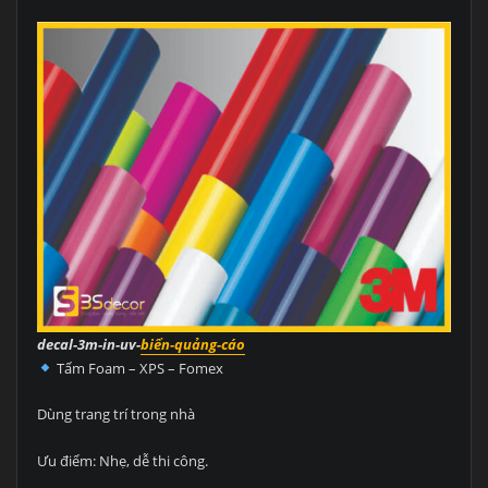
decal-3m-in-uv-
biển-quảng-cáo
Tấm Foam – XPS – Fomex
Dùng trang trí trong nhà
Ưu điểm: Nhẹ, dễ thi công.