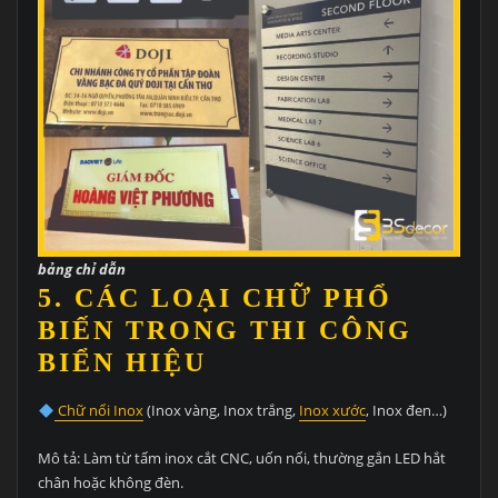
bảng chỉ dẫn
5. CÁC LOẠI CHỮ PHỔ
BIẾN TRONG THI CÔNG
BIỂN HIỆU
Chữ nổi Inox
(Inox vàng, Inox trắng,
Inox xước
, Inox đen…)
Mô tả: Làm từ tấm inox cắt CNC, uốn nổi, thường gắn LED hắt
chân hoặc không đèn.