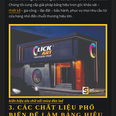
Chúng tôi cung cấp giải pháp bảng hiệu trọn gói: khảo sát –
thiết kế
– gia công – lắp đặt – bảo hành, phục vụ mọi nhu cầu từ
cửa hàng nhỏ đến chuỗi thương hiệu lớn.
biển hiệu alu chữ nổi mica đèn led
3. CÁC CHẤT LIỆU PHỔ
BIẾN ĐỂ
LÀM BẢNG HIỆU