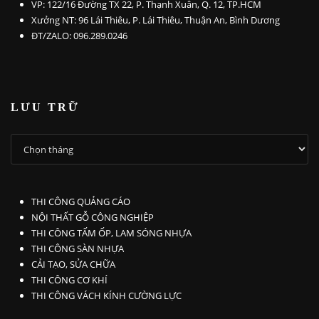
VP: 122/16 Đường TX 22, P. Thạnh Xuân, Q. 12, TP.HCM
Xưởng NT: 96 Lái Thiêu, P. Lái Thiêu, Thuận An, Bình Dương
ĐT/ZALO: 096.289.0246
LƯU TRỮ
LƯU
TRỮ
THI CÔNG QUẢNG CÁO
NỘI THẤT GỖ CÔNG NGHIỆP
THI CÔNG TẤM ỐP, LAM SÓNG NHỰA
THI CÔNG SÀN NHỰA
CẢI TẠO, SỬA CHỮA
THI CÔNG CƠ KHÍ
THI CÔNG VÁCH KÍNH CƯỜNG LỰC