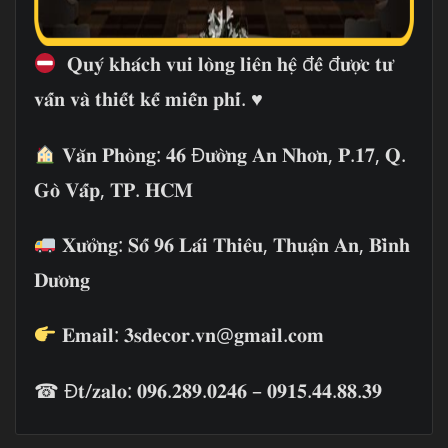
𝐐𝐮𝐲́ 𝐤𝐡𝐚́𝐜𝐡 𝐯𝐮𝐢 𝐥𝐨̀𝐧𝐠 𝐥𝐢𝐞̂𝐧 𝐡𝐞̣̂ đ𝐞̂̉ đ𝐮̛𝐨̛̣𝐜 𝐭𝐮̛
𝐯𝐚̂́𝐧 𝐯𝐚̀ 𝐭𝐡𝐢𝐞̂́𝐭 𝐤𝐞̂́ 𝐦𝐢𝐞̂̃𝐧 𝐩𝐡𝐢́. ♥
𝐕𝐚̆𝐧 𝐏𝐡𝐨̀𝐧𝐠: 𝟒𝟔 Đ𝐮̛𝐨̛̀𝐧𝐠 𝐀𝐧 𝐍𝐡𝐨̛𝐧, 𝐏.𝟏𝟕, 𝐐.
𝐆𝐨̀ 𝐕𝐚̂́𝐩, 𝐓𝐏. 𝐇𝐂𝐌
𝐗𝐮̛𝐨̛̉𝐧𝐠: 𝐒𝐨̂́ 𝟗𝟔 𝐋𝐚́𝐢 𝐓𝐡𝐢𝐞̂𝐮, 𝐓𝐡𝐮𝐚̣̂𝐧 𝐀𝐧, 𝐁𝐢̀𝐧𝐡
𝐃𝐮̛𝐨̛𝐧𝐠
𝐄𝐦𝐚𝐢𝐥: 𝟑𝐬𝐝𝐞𝐜𝐨𝐫.𝐯𝐧@𝐠𝐦𝐚𝐢𝐥.𝐜𝐨𝐦
☎ Đ𝐭/𝐳𝐚𝐥𝐨: 𝟎𝟗𝟔.𝟐𝟖𝟗.𝟎𝟐𝟒𝟔 – 𝟎𝟗𝟏𝟓.𝟒𝟒.𝟖𝟖.𝟑𝟗