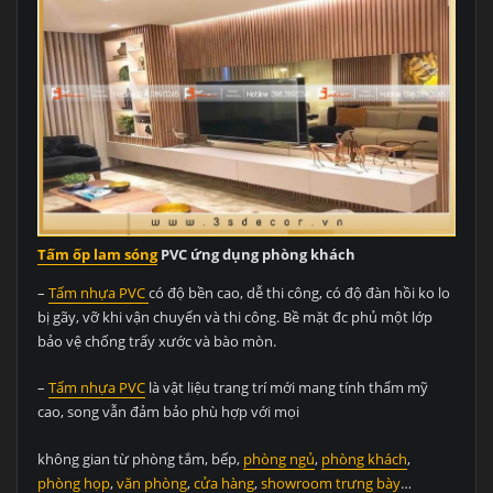
Tấm ốp lam sóng
PVC ứng dụng phòng khách
–
Tấm nhựa PVC
có độ bền cao, dễ thi công, có độ đàn hồi ko lo
bị gãy, vỡ khi vận chuyển và thi công. Bề mặt đc phủ một lớp
bảo vệ chống trấy xước và bào mòn.
–
Tấm nhựa PVC
là vật liệu trang trí mới mang tính thẩm mỹ
cao, song vẫn đảm bảo phù hợp với mọi
không gian từ phòng tắm, bếp,
phòng ngủ
,
phòng khách
,
phòng họp
,
văn phòng
,
cửa hàng
,
showroom trưng bày
…