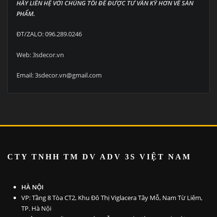
HÃY LIÊN HỆ VỚI CHÚNG TÔI ĐỂ ĐƯỢC TƯ VẤN KỸ HƠN VỀ SẢN
PHẨM.
ĐT/ZALO: 096.289.0246
Web: 3sdecor.vn
Email: 3sdecor.vn@gmail.com
CTY TNHH TM DV ADV 3S VI
ỆT NAM
HÀ NỘI
VP: Tầng 8 Tòa CT2, Khu Đô Thị Viglacera Tây Mỗ, Nam Từ Liêm,
TP. Hà Nội