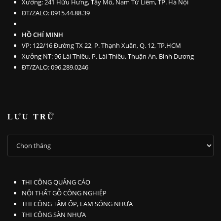
Xưởng: 241 Hữu Hưng, Tây Mỗ, Nam Từ Liêm, TP. Hà Nội
ĐT/ZALO: 0915.44.88.39
HỒ CHÍ MINH
VP: 122/16 Đường TX 22, P. Thạnh Xuân, Q. 12, TP.HCM
Xưởng NT: 96 Lái Thiêu, P. Lái Thiêu, Thuận An, Bình Dương
ĐT/ZALO: 096.289.0246
LƯU TRỮ
LƯU
TRỮ
THI CÔNG QUẢNG CÁO
NỘI THẤT GỖ CÔNG NGHIỆP
THI CÔNG TẤM ỐP, LAM SÓNG NHỰA
THI CÔNG SÀN NHỰA