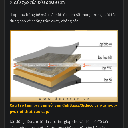
2. CẤU TẠO CỦA TẤM GỒM 4 LỚP:
-Lớp phủ bóng bề mặt: Là một lớp sơn rất mỏng trong suốt tác
dụng bảo vệ chống trầy xước, chống các
Cấu tạo tấm pvc vân gỗ, vân đáhttps://3sdecor.vn/tam-op-
pvc-noi-that-cao-cap/
tác động tiêu cực từ tia cực tím, giúp cho vật liệu có độ bền,
sáng bóng như mới. có tác dụng chống xước cho bề mặt.