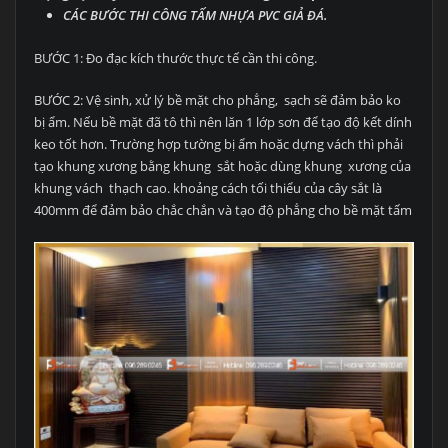
CÁC BƯỚC THI CÔNG TẤM NHỰA PVC GIẢ ĐÁ.
BƯỚC 1: Đo đạc kích thước thực tế cần thi công.
BƯỚC 2: Vệ sinh, xử lý bề mặt cho phẳng, sạch sẽ đảm bảo ko
bị ẩm. Nếu bề mặt đã tô thì nên lăn 1 lớp sơn để tạo độ kết dính
keo tốt hơn. Trường hợp tường bị ẩm hoặc dựng vách thì phải
tạo khung xương bằng khung sắt hoặc dùng khung xương của
khung vách thạch cao. khoảng cách tối thiểu của cây sắt là
400mm để đảm bảo chắc chắn và tạo độ phẳng cho bề mặt tấm