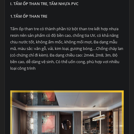
I. TẤM ỐP THAN TRE, TẤM NHỰA PVC
1.TẤM ỐP THAN TRE
Tấm ốp than tre có thành phần từ bột than tre kết hợp nhựa
resin nên sản phẩm có độ bền cao, chống tia UV, có khả năng
chịu nước tốt, không ẩm mốc, không mối mọt, Đa dạng mẫu
mã, màu sắc: vân gỗ, vải, kim loại, gương bóng,…Chống cháy lan
(có chứng chỉ đi kèm). Đa dạng chiều cao: 2m44, 2m8, 3m, Độ
bền cao, dễ dàng vệ sinh, Có thể uốn cong, phù hợp vơi nhiều
loại công trình