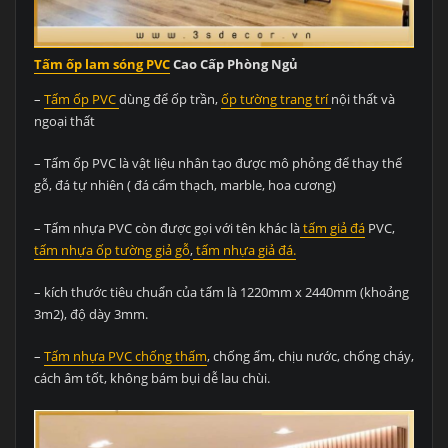
Tấm ốp lam sóng PVC
Cao Cấp Phòng Ngủ
–
Tấm ốp PVC
dùng để ốp trần,
ốp tường trang trí
nội thất và
ngoại thất
– Tấm ốp PVC là vật liệu nhân tạo được mô phỏng để thay thế
gỗ, đá tự nhiên ( đá cẩm thạch, marble, hoa cương)
– Tấm nhựa PVC còn được gọi với tên khác là
tấm giả đá
PVC,
tấm nhựa ốp tường giả gỗ
,
tấm nhựa giả đá.
– kích thước tiêu chuẩn của tấm là 1220mm x 2440mm (khoảng
3m2), độ dày 3mm.
–
Tấm nhựa PVC chống thấm
, chống ẩm, chịu nước, chống cháy,
cách âm tốt, không bám bụi dễ lau chùi.