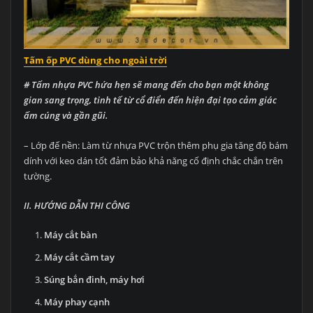
Tấm ốp PVC dùng cho ngoài trời
# Tấm nhựa PVC hứa hẹn sẽ mang đến cho bạn một không
gian sang trọng, tinh tế từ cổ điển đến hiện đại tạo cảm giác
ấm cúng và gần gũi.
– Lớp đế nền: Làm từ nhựa PVC trộn thêm phụ gia tăng độ bám
dính với keo dán tốt đảm bảo khả năng cố định chắc chắn trên
tường.
II. HƯỚNG DẪN THI CÔNG
Máy cắt bàn
Máy cắt cầm tay
Súng bắn đinh, máy hơi
Máy phay cạnh