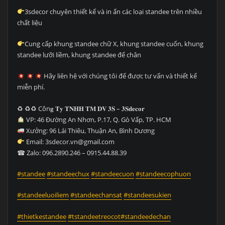
3sdecor chuyên thiết kế và in ấn các loại standee trên nhiều
chất liệu
Cung cấp khung standee chữ X, khung standee cuốn, khung
standee lưỡi liềm, khung standee để chân
Hãy liên hệ với chúng tôi để được tư vấn và thiết kế
miễn phí.
♻ ♻♻ Côn𝐠 𝐓𝐲 𝐓𝐍𝐇𝐇 𝐓𝐌 𝐃𝐕 𝟑𝐒 – 𝟑𝐒𝐝𝐞𝐜𝐨𝐫
VP: 46 Đường An Nhơn, P.17, Q. Gò Vấp, TP. HCM
Xưởng: 96 Lái Thiêu, Thuận An, Bình Dương
Email: 3sdecor.vn@gmail.com
☎ Zalo: 096.2890.246 – 0915.44.88.39
#standee
#standeechux
#standeecuon
#standeecophuon
#standeeluoiliem
#standeechansat
#standeesukien
#thietkestandee
#tstandeetreocot#standeedechan