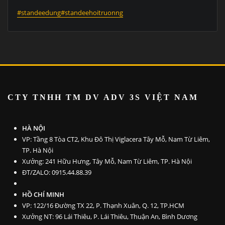
#standeedung#standeehoitruonng
CTY TNHH TM DV ADV 3S VI
ỆT NAM
HÀ NỘI
VP: Tầng 8 Tòa CT2, Khu Đô Thị Viglacera Tây Mỗ, Nam Từ Liêm,
TP. Hà Nội
Xưởng: 241 Hữu Hưng, Tây Mỗ, Nam Từ Liêm, TP. Hà Nội
ĐT/ZALO: 0915.44.88.39
HỒ CHÍ MINH
VP: 122/16 Đường TX 22, P. Thạnh Xuân, Q. 12, TP.HCM
Xưởng NT: 96 Lái Thiêu, P. Lái Thiêu, Thuận An, Bình Dương