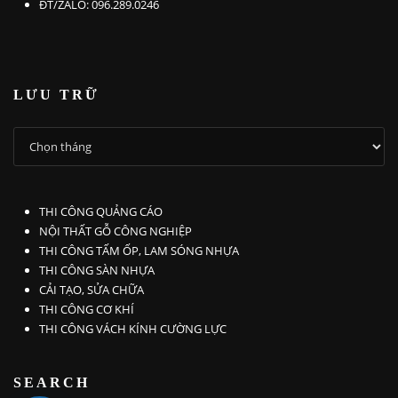
ĐT/ZALO: 096.289.0246
LƯU TRỮ
LƯU
TRỮ
THI CÔNG QUẢNG CÁO
NỘI THẤT GỖ CÔNG NGHIỆP
THI CÔNG TẤM ỐP, LAM SÓNG NHỰA
THI CÔNG SÀN NHỰA
CẢI TẠO, SỬA CHỮA
THI CÔNG CƠ KHÍ
THI CÔNG VÁCH KÍNH CƯỜNG LỰC
SEARCH